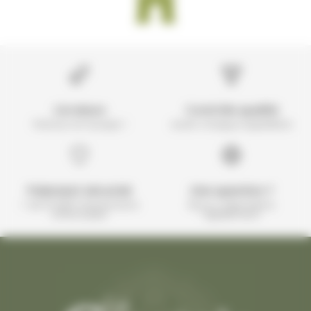
Livraison
Contrôle qualité
Partout en Europe !
avant chaque expédition
Paiement sécurisé
Une question ?
+ de 10 000 transactions
Nous y répondons
effectuées
rapidement