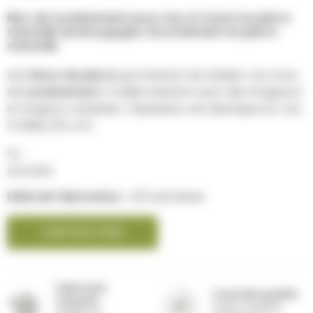
Bloc de soutènement pour mur et muret en pierre
naturelle de Bourgogne. Enrochement en pierre
naturelle
Nos
blocs de pierre
permettent de réaliser vos murs
de
soutènement
. 3 tailles existent avec des longueurs
et largeurs variables. L’épaisseur est identique sur ces
3 tailles (21 cm).
Le...
Lire plus
Délai de fabrication :
4/5 semaines
VOIR NOS PRIX
Fabricant
Contrôle qualité
français
avant chaque
Atelier en