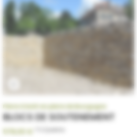
Cliquez pour agrandir
Pierre à batir en pierre de Bourgogne
BLOCS DE SOUTENEMENT
TTC
/palette
578,00 €