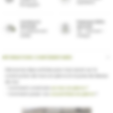
expédition
Bourgogne
Livraison à
Paiement 100%
domicile
sécurisé
ou enlèvement
CB - virement -
atelier
chèque
INFORMATIONS COMPLÉMENTAIRES
Découvrez deux articles pour tout savoir sur la
construction de murs en pierre et la pose de dessus
de mur
-
Comment construire
un mur en pierre ?
- Comment poser vos
couvertines en pierre
?