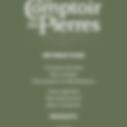
INFORMATIONS
À propos de nous
Nos conseils
Nos poseurs et distributeurs
Nous rejoindre
Nos showrooms
Nous contacter
PRODUITS