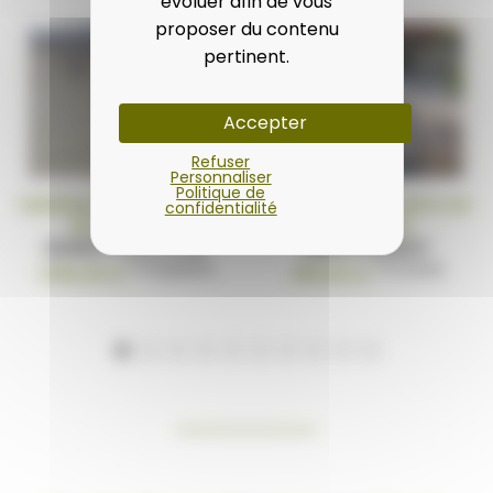
évoluer afin de vous
proposer du contenu
pertinent.
Accepter
Refuser
Personnaliser
Politique de
Habillage de mur en pierre
Pierre à batir en pierre de
confidentialité
de Bourgogne
Bourgogne
BARRETTE ÉCLATÉE
ENROCHEMENT
TTC
/palette
TTC
/unité
1 090,00 €
350,00 €