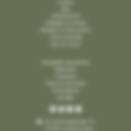
Cuisine
Bain
Robinetterie
Dallages et pavés
Mobilier et décoration
Cours et jardin
Mur et muret
Margelles de piscine
Bâtiment
Funéraire
Pose et entretien
Échantillons
Escalier
42 route Nationale 74
21700 Comblanchien