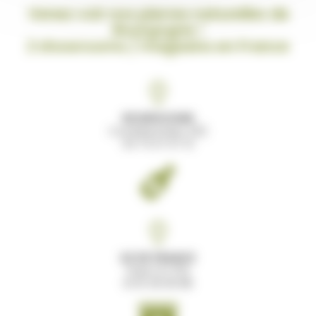
Venez voir nos pierres naturelles de
Bourgogne !
2 showrooms / magasins en France
BOURGOGNE
Comblanchien (21)
03 73 27 07 12
ILE DE FRANCE
Paris 12 (75)
01 61 30 00 89