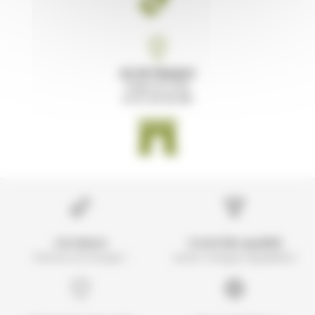
ILE DE FRANCE
Paris 12 (75)
01 61 30 00 89
Livraison
Contrôle qualité
Partout en Europe !
avant chaque expédition