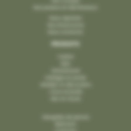
Nos conseils
Nos poseurs et distributeurs
Nous rejoindre
Nos showrooms
Nous contacter
PRODUITS
Cuisine
Bain
Robinetterie
Dallages et pavés
Mobilier et décoration
Cours et jardin
Mur et muret
Margelles de piscine
Bâtiment