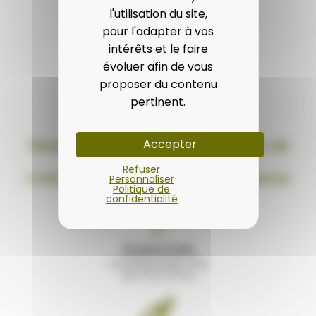
l'utilisation du site,
pour l'adapter à vos
intérêts et le faire
évoluer afin de vous
proposer du contenu
pertinent.
Venez voir nos pierres naturelles de
Accepter
Bourgogne !
Refuser
2 showrooms / magasins en France
Personnaliser
Politique de
confidentialité
BOURGOGNE
Comblanchien (21)
03 73 27 07 12