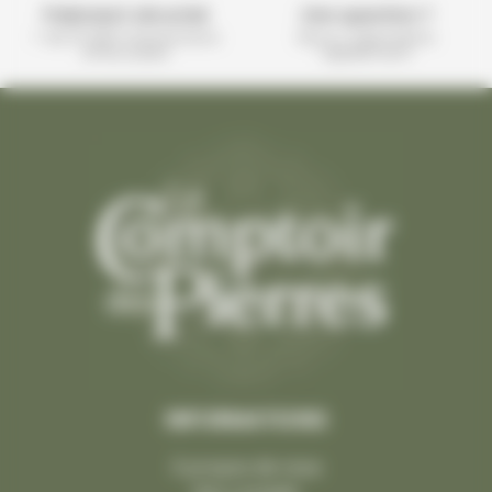
Paiement sécurisé
Une question ?
+ de 10 000 transactions
Nous y répondons
effectuées
rapidement
INFORMATIONS
À propos de nous