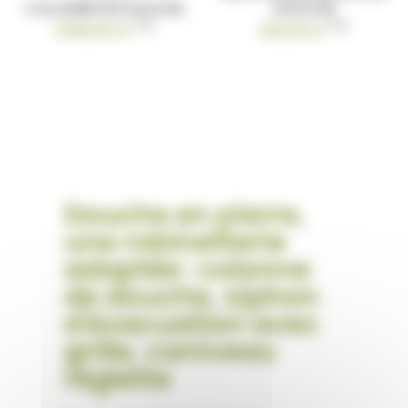
COLONNE DE DOUCHE
DOUCHE
TTC
TTC
3 090,00 €
230,00 €
Douche en pierre,
une robinetterie
adaptée : colonne
de douche, siphon
d'évacuation avec
grille, caniveau
réglette