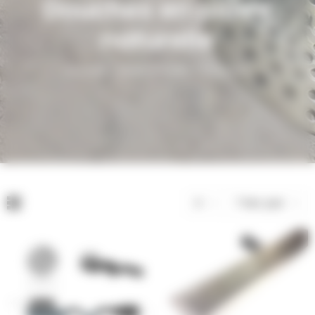
Douches en pierre
naturelle
Accueil
Robinetterie
Douches
4
Trier par