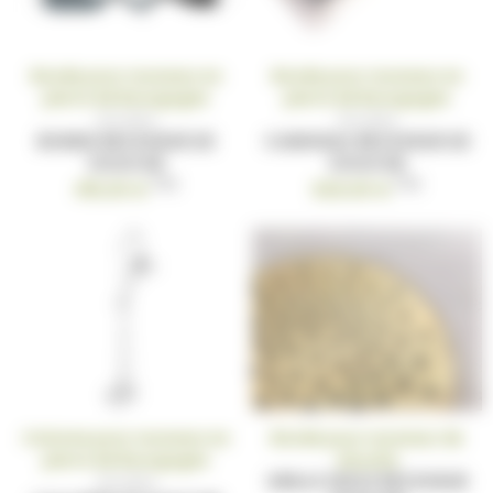
Bonde pour receveur en
Bonde pour receveur en
pierre de Bourgogne
pierre de Bourgogne
Modèle
Modèle
BONDE RECEVEUR DE
CANIVEAU RECEVEUR DE
DOUCHE
DOUCHE
TTC
TTC
415,00 €
620,00 €
Colonne pour receveur en
Bonde pour receveur de
pierre de Bourgogne
douche
GRILLE SEULE RECEVEUR
Modèle