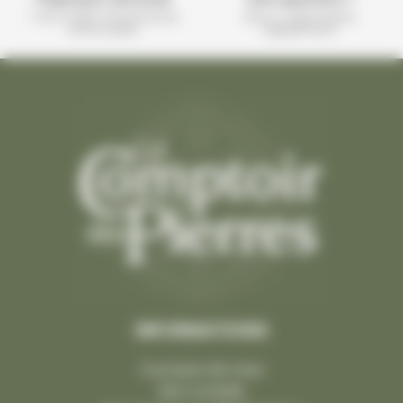
+ de 10 000 transactions
Nous y répondons
effectuées
rapidement
INFORMATIONS
À propos de nous
Nos conseils