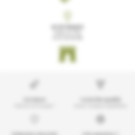
ILE DE FRANCE
Paris 12 (75)
01 61 30 00 89
Livraison
Contrôle qualité
Partout en Europe !
avant chaque expédition
Paiement sécurisé
Une question ?