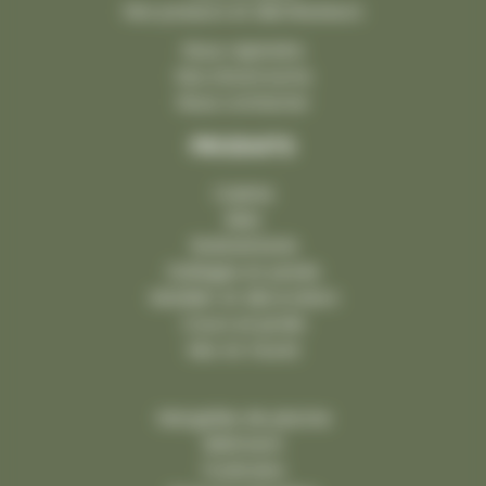
Nos poseurs et distributeurs
Nous rejoindre
Nos showrooms
Nous contacter
PRODUITS
Cuisine
Bain
Robinetterie
Dallages et pavés
Mobilier et décoration
Cours et jardin
Mur et muret
Margelles de piscine
Bâtiment
Funéraire