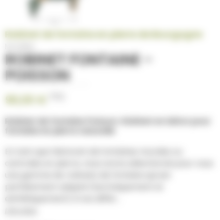
Robinet de fontaine en pierre de Bourgogne
Modèle
ROBINET FONTAINE -
POISSON
TTC
90,00 €
Robinet de fontaine Poisson. Robinet en laiton pour
fontaine en pierre naturelle
En tant que fabricant de fontaines murales ou
centrales en pierre, nous avons sélectionné pour vous
une gamme de robinets de fontaine qui est
parfaitement adapté (techniquement et
esthétiquement) à nos différ...
Lire plus