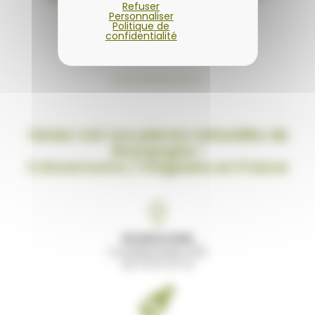
Refuser
Personnaliser
Politique de
confidentialité
Venez voir nos pierres naturelles de
Bourgogne !
2 showrooms / magasins en France
BOURGOGNE
Comblanchien (21)
03 73 27 07 12