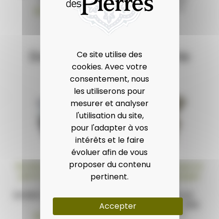
TTC
TTC
90,00 €
90,00 €
Dans la même catégorie
Ce site utilise des
cookies. Avec votre
consentement, nous
les utiliserons pour
mesurer et analyser
l'utilisation du site,
pour l'adapter à vos
intérêts et le faire
évoluer afin de vous
proposer du contenu
Bonde pour vasque en
Bonde pour vasque en
pertinent.
pierre de Bourgogne
pierre de Bourgogne
Modèle
Modèle
BONDE VASQUE CLIC-
BONDE VASQUE
CLAC
ÉCOULEMENT LIBRE
Accepter
TTC
TTC
125,00 €
125,00 €