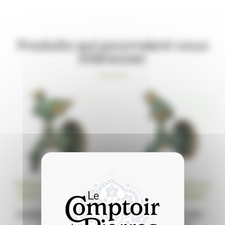
Produits qui pourraient vous
intéresser
Robinet de fontaine en
Robinet de fontaine en
pierre de Bourgogne
pierre de Bourgogne
Modèle
Modèle
ROBINET FONTAINE –
ROBINET FONTAINE –
CANARD
GRENOUILLE