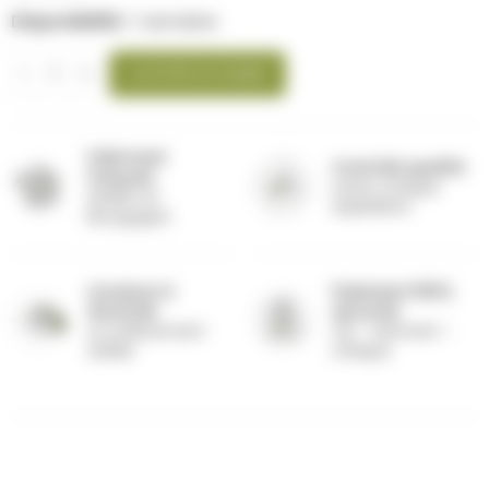
Disponibilité :
1 semaine
AJOUTER AU PANIER
Fabricant
Contrôle qualité
français
avant chaque
Atelier en
expédition
Bourgogne
Livraison à
Paiement 100%
domicile
sécurisé
ou enlèvement
CB - virement -
atelier
chèque