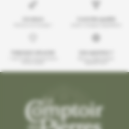
Livraison
Contrôle qualité
Partout en Europe !
avant chaque expédition
Paiement sécurisé
Une question ?
+ de 10 000 transactions
Nous y répondons
effectuées
rapidement