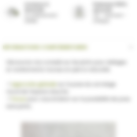
Livraison à
Paiement 100%
domicile
sécurisé
ou enlèvement
CB - virement -
atelier
chèque
INFORMATIONS COMPLÉMENTAIRES
Découvrez nos conseils sur les joints pour dallages
et revêtements muraux en pierre naturelle.
-1
approche globale
sur la pose du carrelage
mural de l'espace douche.
-1
focus
pour vous éclairer sur la possibilité de pose
sans joints.