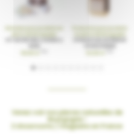
Entretien pour produits en
Protection pour produits
pierre de Bourgogne
en pierre de Bourgogne
KIT ENTRETIEN CUISINE &
HYDROFUGE INTÉRIEUR
BAIN
HYDROPIERRE
TTC
TTC
69,90 €
54,90 €
Venez voir nos pierres naturelles de
Bourgogne !
2 showrooms / magasins en France