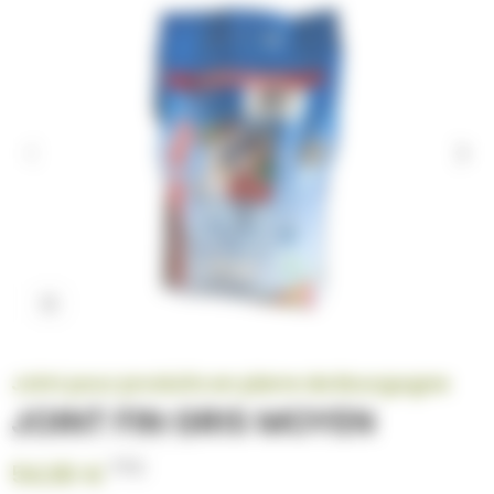
Cliquez pour agrandir
Joint pour produits en pierre de Bourgogne
JOINT FIN GRIS MOYEN
TTC
54,90 €