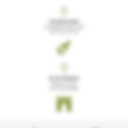
BOURGOGNE
Comblanchien (21)
03 73 27 07 12
ILE DE FRANCE
Paris 12 (75)
01 61 30 00 89