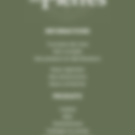
INFORMATIONS
À propos de nous
Nos conseils
Nos poseurs et distributeurs
Nous rejoindre
Nos showrooms
Nous contacter
PRODUITS
Cuisine
Bain
Robinetterie
Dallages et pavés