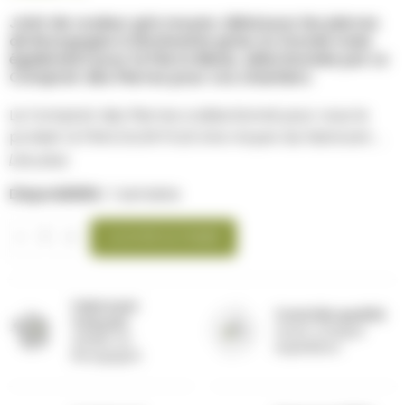
Joint de couleur gris moyen, idéal pour les pierres
de Bourgogne à dominante grise ou foncée mais
également pour la Pierre Bleue, sélectionnée par Le
Comptoir des Pierres pour vos chantiers
Le Comptoir des Pierres a sélectionné pour vous le
produit ULTRACOLOR PLUS Gris moyen du fabricant ...
Lire plus
Disponibilité :
1 semaine
AJOUTER AU PANIER
Fabricant
Contrôle qualité
français
avant chaque
Atelier en
expédition
Bourgogne