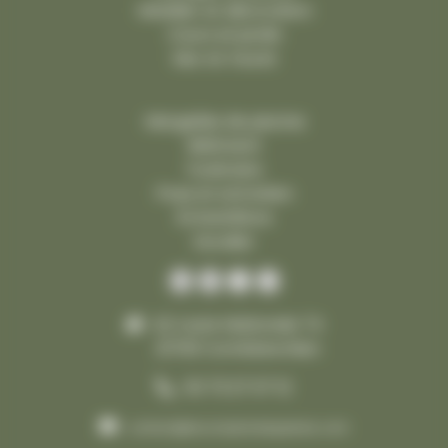
Mobilier et décoration
Cours et jardin
Mur et muret
Margelles de piscine
Bâtiment
Funéraire
Pose et entretien
Échantillons
Escalier
42 route Nationale 74
21700 Comblanchien
03 73 27 07 12
contact@lecomptoirdespierres.com