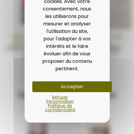
cookies. Avec votre
consentement, nous
les utiliserons pour
mesurer et analyser
l'utilisation du site,
Colle pour produits en
Dallage en pierre de
pour l'adapter à vos
pierre de Bourgogne
Bourgogne
intérêts et le faire
COLLE FLEX PROLICRÈME
BLEU DE LIGNIÈRES
évoluer afin de vous
TTC
TTC
/m²
49,90 €
124,20 €
proposer du contenu
pertinent.
Accepter
Dans la même catégorie
Refuser
Personnaliser
Politique de
confidentialité