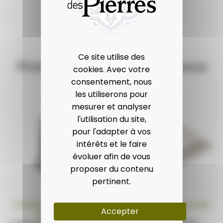
Ce site utilise des
Produits qui pourraient vous
cookies. Avec votre
intéresser
consentement, nous
les utiliserons pour
mesurer et analyser
l'utilisation du site,
pour l'adapter à vos
intérêts et le faire
évoluer afin de vous
proposer du contenu
pertinent.
Ornements en pierre de
Ornements en pierre de
Accepter
Bourgogne
Bourgogne