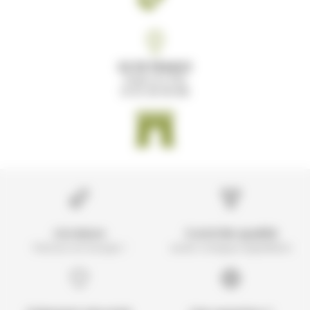
ILE DE FRANCE
Paris 12 (75)
01 61 30 00 89
Livraison
Contrôle qualité
Partout en Europe !
avant chaque expédition