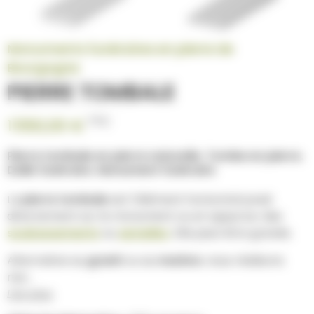
Monuments funéraires en pierre de
Bourgogne
PIERRE TOMBALE
TTC
1 550,00 €
Pierre tombale en pierre naturelle. Tombe en pierre.
Dalle funéraire. Monument funéraire
La
pierre tombale
est l’élément horizontal posé
directement sur le monument ou en appui sur des
soubassements
ou
semelles
. Elle peut être gravée.
Alternative au
granit
ou au
marbre
, nous réalisons
nos...
Lire plus