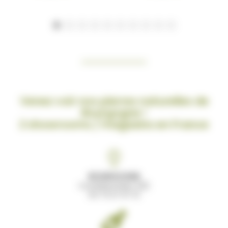
Venez voir nos pierres naturelles de
Bourgogne !
2 showrooms / magasins en France
BOURGOGNE
Comblanchien (21)
03 73 27 07 12