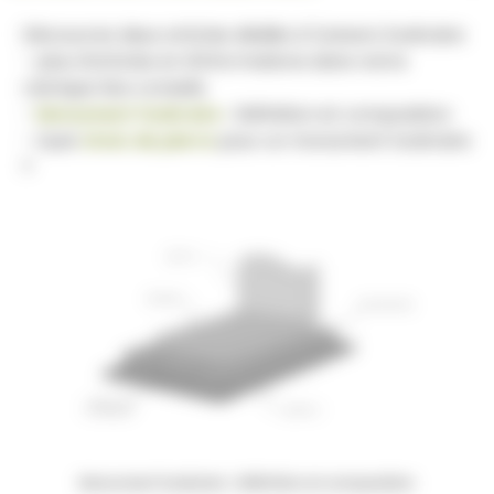
Découvrez deux articles dédiés à l'univers funéraire
- plus d'articles et d'informations dans notre
rubrique Nos conseils.
-
Monument funéraire
: Définition et composition
- Quel
choix de pierre
pour un monument funéraire
?