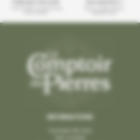
Paiement sécurisé
Une question ?
+ de 10 000 transactions
Nous y répondons
effectuées
rapidement
INFORMATIONS
À propos de nous
Nos conseils