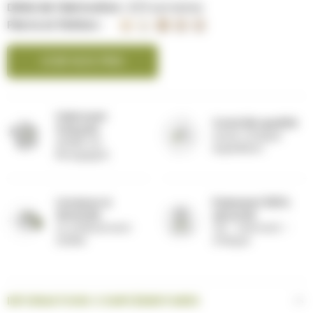
Délai de fabrication :
8/9 semaines
Pierre et finition
VOIR NOS PRIX
Fabricant
Contrôle qualité
français
avant chaque
Atelier en
expédition
Bourgogne
Livraison à
Paiement 100%
domicile
sécurisé
ou enlèvement
CB - virement -
atelier
chèque
INFORMATIONS COMPLÉMENTAIRES