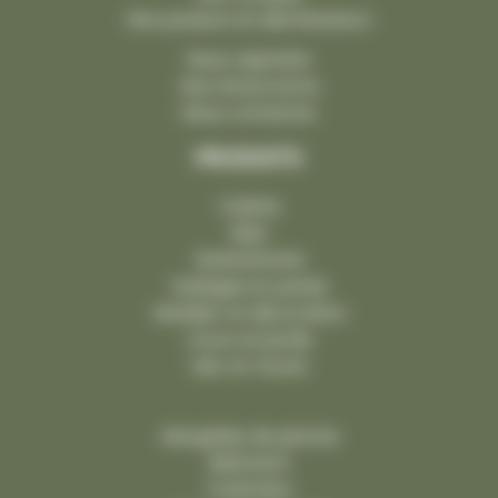
Nos poseurs et distributeurs
Nous rejoindre
Nos showrooms
Nous contacter
PRODUITS
Cuisine
Bain
Robinetterie
Dallages et pavés
Mobilier et décoration
Cours et jardin
Mur et muret
Margelles de piscine
Bâtiment
Funéraire