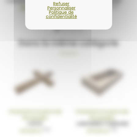
CHEVALET POUR PLAQUE
LIVRE FUNÉRAIRE
Refuser
TTC
TTC
250,00 €
1 560,00 €
Personnaliser
Politique de
confidentialité
Dans la même catégorie
Ornements en pierre de
Ornements en pierre de
Bourgogne
Bourgogne
CROIX
JARDINIÈRE FUNÉRAIRE
TTC
TTC
470,00 €
470,00 €