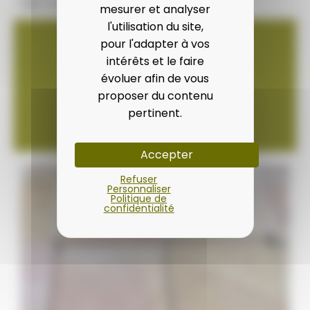
2
Qté : 15
m
mesurer et analyser
l'utilisation du site,
2
90 € TTC/m
pour l'adapter à vos
intérêts et le faire
au lieu de
évoluer afin de vous
120€ TTC
(soit 25% de remise)
proposer du contenu
pertinent.
Acheter
Accepter
Refuser
Personnaliser
Politique de
confidentialité