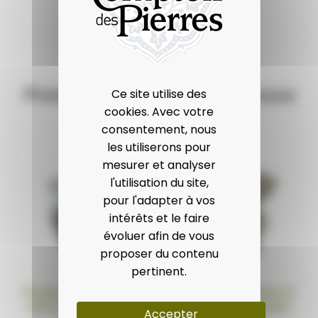
Produits qui pourraient vous
Ce site utilise des
intéresser
cookies. Avec votre
consentement, nous
les utiliserons pour
mesurer et analyser
l'utilisation du site,
pour l'adapter à vos
intérêts et le faire
évoluer afin de vous
proposer du contenu
pertinent.
Bonde pour vasque en
Bonde pour vasque en
pierre de Bourgogne
pierre de Bourgogne
Accepter